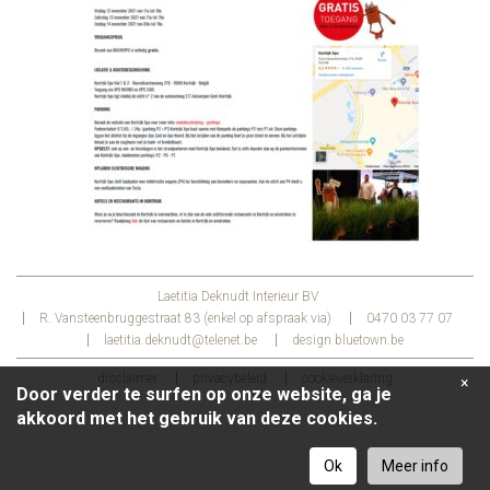
Laetitia Deknudt Interieur BV
R. Vansteenbruggestraat 83 (enkel op afspraak via)
0470 03 77 07
laetitia.deknudt@telenet.be
design
bluetown.be
disclaimer
privacybeleid
cookieverklaring
×
Door verder te surfen op onze website, ga je
akkoord met het gebruik van deze cookies.
Ok
Meer info